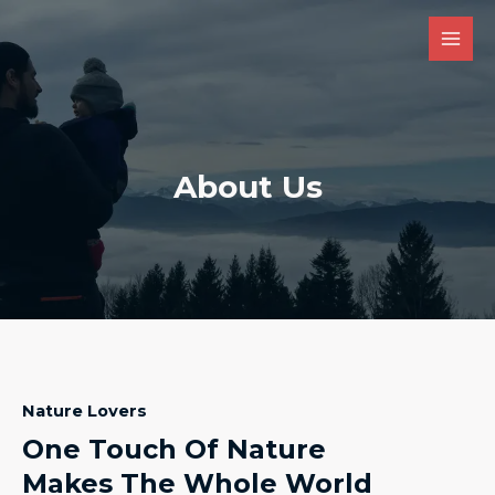
Skip
to
Main
content
Men
About Us
Nature Lovers
One Touch Of Nature
Makes The Whole World